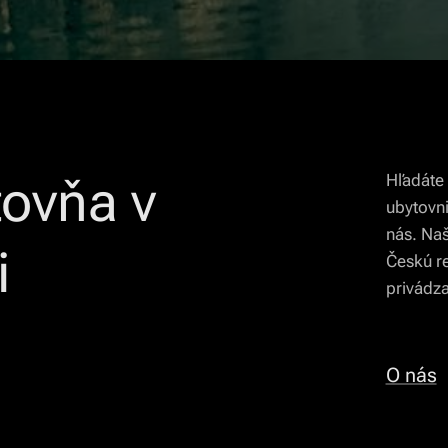
ovňa v
Hľadáte
ubytovni
nás. Naš
i
Českú re
privádz
O nás