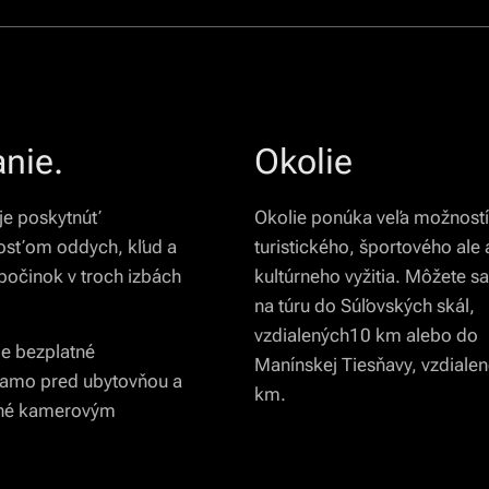
nie.
Okolie
je poskytnúť
Okolie ponúka veľa možnost
osťom oddych, kľud a
turistického, športového ale 
očinok v troch izbách
kultúrneho vyžitia. Môžete s
na túru do Súľovských skál,
vzdialených10 km alebo do
e bezplatné
Manínskej Tiesňavy, vzdialen
iamo pred ubytovňou a
km.
ané kamerovým