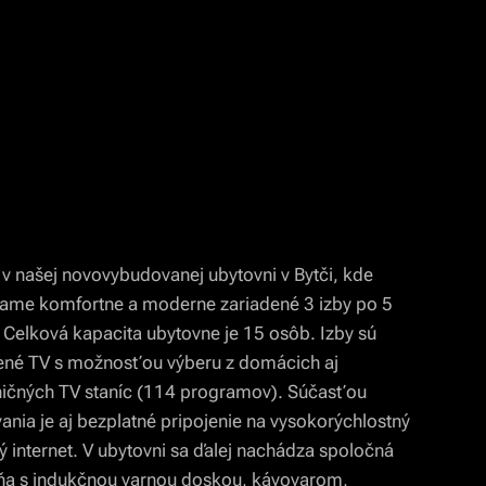
e v našej novovybudovanej ubytovni v Bytči, kde
ame komfortne a moderne zariadené 3 izby po 5
 Celková kapacita ubytovne je 15 osôb. Izby sú
ené TV s možnosťou výberu z domácich aj
ičných TV staníc (114 programov). Súčasťou
ania je aj bezplatné pripojenie na vysokorýchlostný
ý internet. V ubytovni sa ďalej nachádza spoločná
ňa s indukčnou varnou doskou, kávovarom,