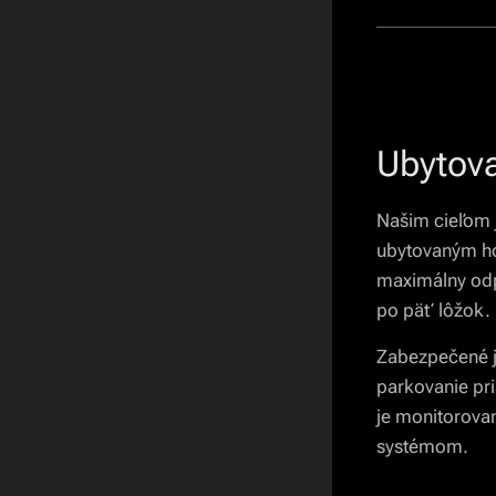
Ubytova
Našim cieľom 
ubytovaným h
maximálny odp
po päť lôžok.
Zabezpečené j
parkovanie pr
je monitorov
systémom.