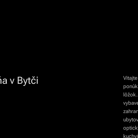
a v Bytči
Vitajt
ponúk
lôžok.
vybav
zahran
ubytov
optick
kuchy