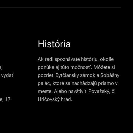
História
í
Ak radi spoznávate históriu, okolie
aj
ponúka aj túto možnosť. Môžete si
a vydať
pozrieť Bytčiansky zámok a Sobášny
palác, ktoré sa nachádzajú priamo v
meste. Alebo navštíviť Považský, či
ej 17
Hričovský hrad.